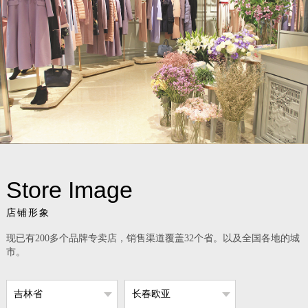
Store Image
店铺形象
现已有200多个品牌专卖店，销售渠道覆盖32个省。以及全国各地的城
市。
吉林省
长春欧亚