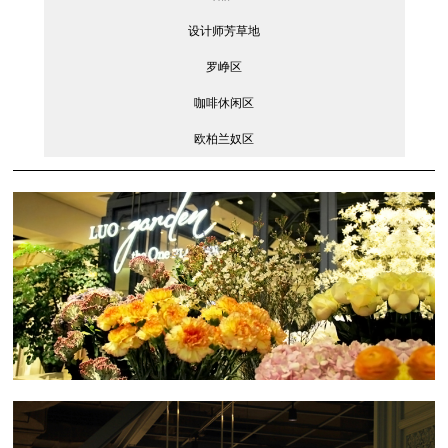
设计师芳草地
罗峥区
咖啡休闲区
欧柏兰奴区